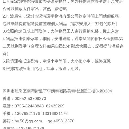
1.首先深圳往香港搬家需要确定物品，另外特别注意香港房子尺寸是
否可以擺放大件家私，當然土豪忽略。
2.打波廣告，深圳市深港環宇物流有限公司約定時間上門估價服務，
包裝紙箱提前配送提前整理個人物品（需求安排人工打包的除外）
3.按照約定日期上門取件，大件物品工人進行運輸包裝，搬走入倉
4.物品抵達倉庫做單，報關，安排運輸，通常除開節假日今天排單第
二天就到香港（合理安排如果自己沒有那麽快回去，記得提前溝通存
倉）
5.跨境運輸抵達香港，車場小車等候，大小換小車，線路直派
6.根據路線抵達目的地，卸車，搬運，組裝。
深圳市龍崗區南灣街道下李朗泰嶺路美泰物流園二樓D棟D204
香港：00852-53709270
電話：0755-82448848 82439269
手機：13076921176 13316821176
郵箱：hy.56@qq.com qq.405813376
微信号：13316821176