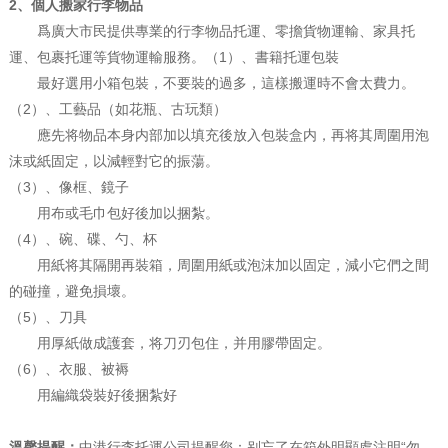
2、個人搬家行李物品
爲廣大市民提供專業的行李物品托運、零擔貨物運輸、家具托
運、包裹托運等貨物運輸服務。（1）、書籍托運包裝
最好選用小箱包裝，不要裝的過多，這樣搬運時不會太費力。
（2）、工藝品（如花瓶、古玩類）
應先将物品本身内部加以填充後放入包裝盒内，再将其周圍用泡
沫或紙固定，以減輕對它的振蕩。
（3）、像框、鏡子
用布或毛巾包好後加以捆紮。
（4）、碗、碟、勺、杯
用紙将其隔開再裝箱，周圍用紙或泡沫加以固定，減小它們之間
的碰撞，避免損壞。
（5）、刀具
用厚紙做成護套，将刀刃包住，并用膠帶固定。
（6）、衣服、被褥
用編織袋裝好後捆紮好
溫馨提醒：
中港行李托運公司提醒您：别忘了在箱外明顯處注明“勿