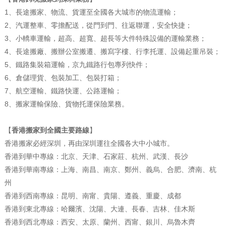
1、長途搬家、物流、貨運至全國各大城市的物流運輸；
2、汽運整車、零擔配送，從門到門、往返聯運，安全快捷；
3、小轎車運輸，超高、超寬、超長等大件特殊設備的運輸業務；
4、長途搬廠、搬辦公室搬遷、搬寫字樓、行李托運、設備起重吊裝；
5、鐵路集裝箱運輸，京九鐵路行包專列快件；
6、倉儲理貨、包裝加工、包裝打箱；
7、航空運輸、鐵路快運、公路運輸；
8、搬家運輸保險、貨物托運保險業務。
【
香港搬家到全國主要路線
】
香港搬家必經深圳，再由深圳運往全國各大中小城市。
香港到華中專線：北京、天津、石家莊、杭州、武漢、長沙
香港到華南專線：上海、南昌、南京、鄭州、義烏、合肥、濟南、杭
州
香港到西南專線：昆明、南甯、貴陽、遵義、重慶、成都
香港到東北專線：哈爾濱、沈陽、大連、長春、吉林、佳木斯
香港到西北專線：西安、太原、蘭州、西甯、銀川、烏魯木齊