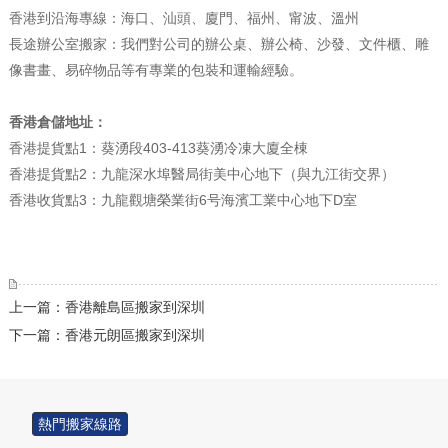
香港到沿海專線：海口、汕頭、廈門、福州、甯波、溫州
長途辦公室搬家：我們對公司的辦公桌、辦公椅、沙發、文件櫃、雕
像書畫、易碎物品等有專業的包裝和運輸經驗。
香港倉儲地址：
香港提貨點1：葵湧段403-413葵湧冷凍大廈全棟
香港提貨點2：九龍深水埠醫局街美中心地下（與九江街交界）
香港收貨點3：九龍觀塘榮業街6号海濱工業中心地下D室
上一篇：香港離島區搬家到深圳
下一篇：香港元朗區搬家到深圳
熱門搬家線路