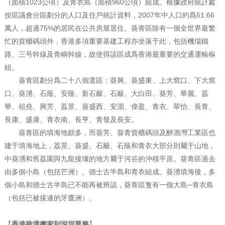
（面積1023公頃）及青衣島（面積960公頃）組成。根據政府統計處
按區議會分區劃分的人口及住戶統計資料，2007年中人口約爲51.66
萬人，超過75%的居民在公共房屋居住。葵青區除有一個全世界最繁
忙的貨櫃碼頭外，香港多項重要基建工程亦坐落于此，包括機場鐵
路、三号幹線及青嶼幹線，故使得該區成爲香港最重要的交通運輸樞
紐。
葵青區劃分爲二十八個選區：葵興、葵盛東、上大窩口、下大窩
口、葵湧、石蔭、安蔭、新石籬、石籬、大白田、葵芳、華麗、荔
華、祖堯、興芳、荔景、葵盛西、安灝、偉盈、青衣、翠怡、長青、
長康、盛康、青衣南、長亨、青發及長安。
葵青區的填海地頗多，而葵芳、葵青貨櫃碼頭及醉酒灣工業區也
建于填海地上，荔景、葵盛、石籬、石蔭和青衣大部分則屬于山地，
中葵湧和舊荔園與九龍接壤的地方屬于河谷的沖積平原。葵青區過去
由多個小島（包括芒洲）、德士古半島和青衣組成。葵湧填海後，多
個小島和德士古半島已不能再被辨認，葵青區隻有一個大島─青衣島
（包括已被接連的牙鷹洲）。
【
香港跨境搬家到深圳業務
】